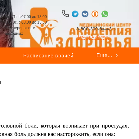
Пн.-Пт. с 07.00 до 18.00
Сб.-Вс. с 08.00 до 15.30
Без перерывов и
8-800-300-84-43
выходных
Заказать звонок
Еще...
ы
Расписание врачей
ь
оловной боли, которая возникает при простудах,
вная боль должна вас насторожить, если она:
⠀