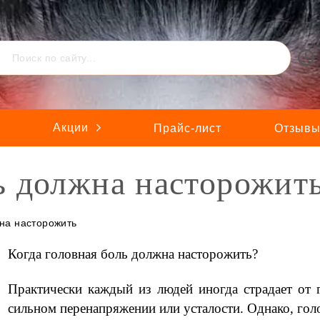
Акции
ы
Прайс-лист
Отзыв
ь должна насторожит
жна насторожить
Когда головная боль должна насторожить?
⠀
Практически каждый из людей иногда страдает от г
сильном перенапряжении или усталости. Однако, голо