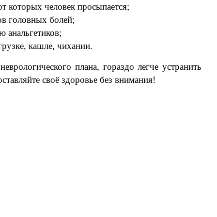
от которых человек просыпается;
⠀
ов головных болей;
⠀
ю анальгетиков;
⠀
грузке, кашле, чихании.
⠀
неврологического плана, гораздо легче устранить
оставляйте своё здоровье без внимания!