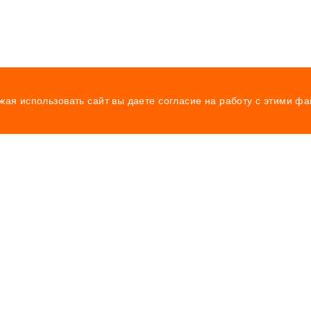
жая использовать сайт вы даете согласие на работу с этими ф
Прайс-лист
Программы
Отзывы
наблюдения