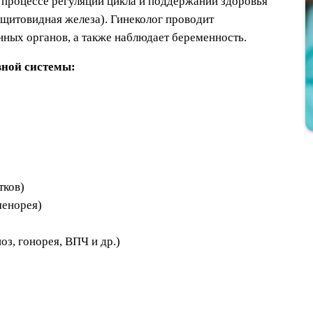
 процессе регуляции цикла и поддержании здоровья
 щитовидная железа). Гинеколог проводит
нных органов, а также наблюдает беременность.
вной системы:
тков)
менорея)
з, гонорея, ВПЧ и др.)