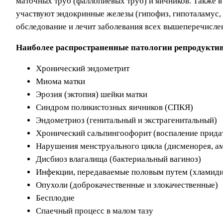
маточных труб (фаллопиевых труб) и яичников. Также в
участвуют эндокринные железы (гипофиз, гипоталамус,
обследование и лечит заболевания всех вышеперечисле
Наиболее распространенные патологии репродукти
Хронический эндометрит
Миома матки
Эрозия (эктопия) шейки матки
Синдром поликистозных яичников (СПКЯ)
Эндометриоз (генитальный и экстрагенитальный)
Хронический сальпингоофорит (воспаление прида
Нарушения менструального цикла (дисменорея, а
Дисбиоз влагалища (бактериальный вагиноз)
Инфекции, передаваемые половым путем (хламидио
Опухоли (доброкачественные и злокачественные)
Бесплодие
Спаечный процесс в малом тазу