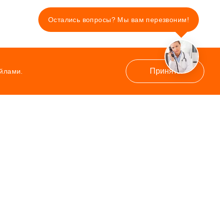
Остались вопросы? Мы вам перезвоним!
Принять
айлами.
Контакты
8-800-300-84-43
г. Зерноград, ул. Карла Маркса, 22